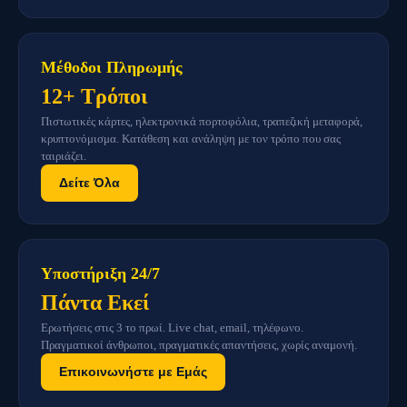
Μέθοδοι Πληρωμής
12+ Τρόποι
Πιστωτικές κάρτες, ηλεκτρονικά πορτοφόλια, τραπεζική μεταφορά,
κρυπτονόμισμα. Κατάθεση και ανάληψη με τον τρόπο που σας
ταιριάζει.
Δείτε Όλα
Υποστήριξη 24/7
Πάντα Εκεί
Ερωτήσεις στις 3 το πρωί. Live chat, email, τηλέφωνο.
Πραγματικοί άνθρωποι, πραγματικές απαντήσεις, χωρίς αναμονή.
Επικοινωνήστε με Εμάς