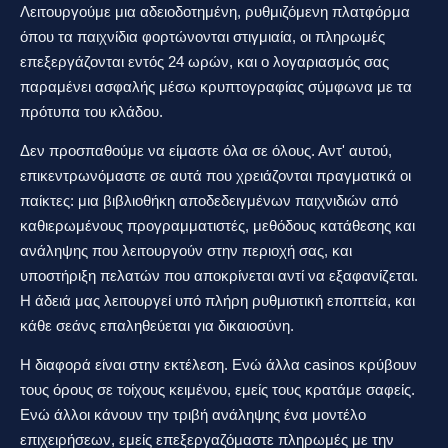
Λειτουργούμε μια αδειοδοτημένη, ρυθμιζόμενη πλατφόρμα
όπου τα παιχνίδια φορτώνονται στιγμιαία, οι πληρωμές
επεξεργάζονται εντός 24 ωρών, και ο λογαριασμός σας
παραμένει ασφαλής μέσω κρυπτογραφίας σύμφωνα με τα
πρότυπα του κλάδου.
Δεν προσπαθούμε να είμαστε όλα σε όλους. Αντ' αυτού,
επικεντρωνόμαστε σε αυτά που χρειάζονται πραγματικά οι
παίκτες: μια βιβλιοθήκη αποδεδειγμένων παιχνιδιών από
καθιερωμένους προγραμματιστές, μεθόδους κατάθεσης και
ανάληψης που λειτουργούν στην περιοχή σας, και
υποστήριξη πελατών που αποκρίνεται αντί να εξαφανίζεται.
Η άδειά μας λειτουργεί υπό πλήρη ρυθμιστική εποπτεία, και
κάθε σεάνς επαληθεύεται για δικαιοσύνη.
Η διαφορά είναι στην εκτέλεση. Ενώ άλλα casinos κρύβουν
τους όρους σε τοίχους κειμένου, εμείς τους κρατάμε σαφείς.
Ενώ άλλοι κάνουν την τριβή ανάληψης ένα μοντέλο
επιχειρήσεων, εμείς επεξεργαζόμαστε πληρωμές με την