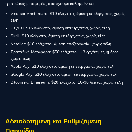
τραπεζικές μεταφορές, σας έχουμε καλυμμένους.
Visa και Mastercard: $10 ελάχιστο, άμεση επεξεργασία, χωρίς
τέλη
PayPal: $15 ελάχιστο, άμεση επεξεργασία, χωρίς τέλη
Skrill: $10 ελάχιστο, άμεση επεξεργασία, χωρίς τέλη
Neteller: $10 ελάχιστο, άμεση επεξεργασία, χωρίς τέλη
Τραπεζική Μεταφορά: $50 ελάχιστο, 1-3 εργάσιμες ημέρες,
χωρίς τέλη
Apple Pay: $10 ελάχιστο, άμεση επεξεργασία, χωρίς τέλη
Google Pay: $10 ελάχιστο, άμεση επεξεργασία, χωρίς τέλη
Bitcoin και Ethereum: $20 ελάχιστο, 10-30 λεπτά, χωρίς τέλη
Αδειοδοτημένη και Ρυθμιζόμενη
Παιχνίδια