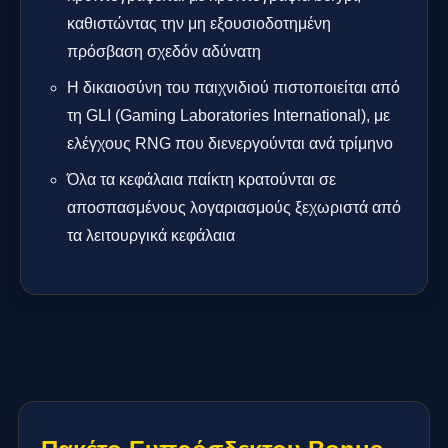
καθιστώντας την μη εξουσιοδοτημένη
πρόσβαση σχεδόν αδύνατη
Η δικαιοσύνη του παιχνιδιού πιστοποιείται από
τη GLI (Gaming Laboratories International), με
ελέγχους RNG που διενεργούνται ανά τρίμηνο
Όλα τα κεφάλαια παίκτη κρατούνται σε
αποσπασμένους λογαριασμούς ξεχωριστά από
τα λειτουργικά κεφάλαια