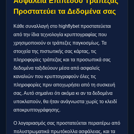
Ασφάλεια Επιπέδου Τράπεζας
Προστατεύει τα Δεδομένα σας
Κάθε συναλλαγή στο highflybet προστατεύεται
από την ίδια τεχνολογία κρυπτογραφίας που
χρησιμοποιούν οι τράπεζες παγκοσμίως. Τα
στοιχεία της πιστωτικής σας κάρτας, τις
πληροφορίες τράπεζας και τα προσωπικά σας
δεδομένα ταξιδεύουν μέσα από ασφαλείς
καναλιών που κρυπτογραφούν όλες τις
πληροφορίες πριν αποχωρήσει από τη συσκευή
σας. Αυτό σημαίνει ότι ακόμα κι αν τα δεδομένα
υποκλαπούν, θα ήταν ανάγνωστα χωρίς το κλειδί
αποκρυπτογράφησης.
Ο λογαριασμός σας προστατεύεται περαιτέρω από
πολυστρωματικά πρωτόκολλα ασφάλειας, και τα