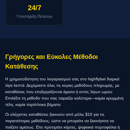
24/7
Υποστήριξη Πελατών
Γρήγορες και Εύκολες Μέθοδοι
Κατάθεσης
Η χρηματοδότηση του λογαριασμού σας στο highflybet διαρκεί
λίγα λεπτά. Δεχόμαστε όλες τις κύριες μεθόδους πληρωμής, με
καταθέσεις που επεξεργάζονται άμεσα ή εντός λίγων ωρών.
Επιλέξτε τη μέθοδο που σας ταιριάζει καλύτερα—καμία κρυμμένη
τέλη, καμία περίπλοκα βήματα.
Οι ελάχιστες καταθέσεις ξεκινούν από μόλις $10 για τις
περισσότερες μεθόδους, ώστε να μπορείτε να ξεκινήσετε να
παίζετε αμέσως. Είτε προτιμάτε κάρτες, ψηφιακά πορτοφόλια ή