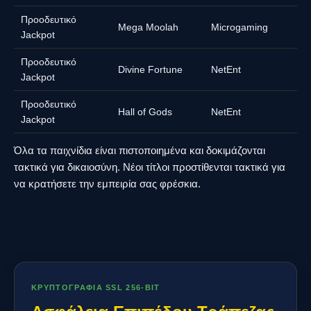
Προοδευτικό
Mega Moolah
Microgaming
Jackpot
Προοδευτικό
Divine Fortune
NetEnt
Jackpot
Προοδευτικό
Hall of Gods
NetEnt
Jackpot
Όλα τα παιχνίδια είναι πιστοποιημένα και δοκιμάζονται
τακτικά για δικαιοσύνη. Νέοι τίτλοι προστίθενται τακτικά για
να κρατήσετε την εμπειρία σας φρέσκια.
ΚΡΥΠΤΟΓΡΑΦΊΑ SSL 256-BIT