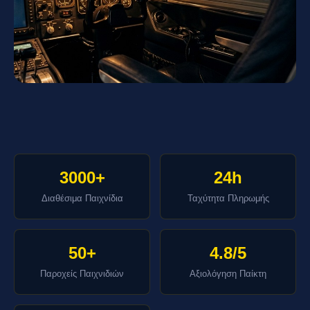
3000+
24h
Διαθέσιμα Παιχνίδια
Ταχύτητα Πληρωμής
50+
4.8/5
Παροχείς Παιχνιδιών
Αξιολόγηση Παίκτη