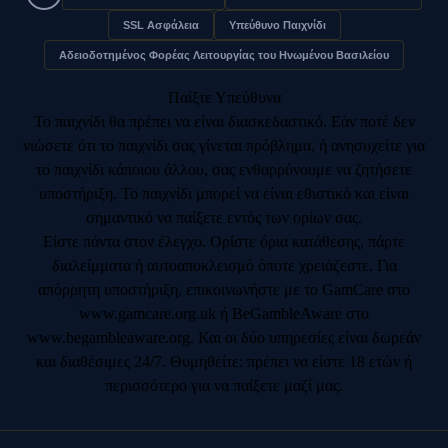
SSL Ασφάλεια
Υπεύθυνο Παιχνίδι
Αδειοδοτημένος Φορέας Λειτουργίας του Ηνωμένου Βασιλείου
Παίξτε Υπεύθυνα
Το παιχνίδι θα πρέπει να είναι διασκεδαστικό. Εάν ποτέ δεν
νιώσετε ότι το παιχνίδι σας γίνεται πρόβλημα, ή ανησυχείτε για
το παιχνίδι κάποιου άλλου, σας ενθαρρύνουμε να ζητήσετε
υποστήριξη. Το παιχνίδι μπορεί να είναι εθιστικό και είναι
σημαντικό να παίξετε εντός των ορίων σας.
Είστε πάντα στον έλεγχο. Ορίστε όρια κατάθεσης, πάρτε
διαλείμματα ή αυτοαποκλεισμό όποτε χρειάζεστε. Για
απόρρητη υποστήριξη, επικοινωνήστε με το GamCare στο
www.gamcare.org.uk ή BeGambleAware στο
www.begambleaware.org. Και οι δύο υπηρεσίες είναι δωρεάν
και διαθέσιμες 24/7. Θυμηθείτε: πρέπει να είστε 18 ετών ή
περισσότερο για να παίξετε μαζί μας.