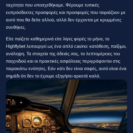
ταχύτητα που υποσχεθήκαμε. Φέρουμε τυπικές
ευπρόσδεκτες προσφορές και προσφορές που ταιριάζουν με
αυτό που θα δείτε αλλού, αλλά δεν έρχονται με κρυμμένες
συνθήκες.
Είτε παίζετε καθημερινά είτε λίγες φορές το μήνα, το
Highflybet λειτουργεί ως ένα απλό casino: κατάθεση, παίξιμο,
ανάληψη. Τα στοιχεία της άδειάς σας, τα λεπτομέρειες του
παιχνιδιού και οι πρακτικές ασφάλειας περιγράφονται στις
παρακάτω ενότητες. Εάν κάτι δεν είναι σαφές, αυτό είναι ένα
σημάδι ότι δεν το έχουμε εξηγήσει αρκετά καλά.