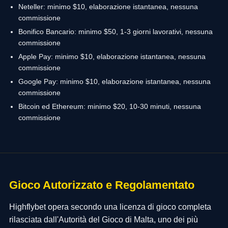
Neteller: minimo $10, elaborazione istantanea, nessuna
commissione
Bonifico Bancario: minimo $50, 1-3 giorni lavorativi, nessuna
commissione
Apple Pay: minimo $10, elaborazione istantanea, nessuna
commissione
Google Pay: minimo $10, elaborazione istantanea, nessuna
commissione
Bitcoin ed Ethereum: minimo $20, 10-30 minuti, nessuna
commissione
Gioco Autorizzato e Regolamentato
Highflybet opera secondo una licenza di gioco completa
rilasciata dall'Autorità del Gioco di Malta, uno dei più