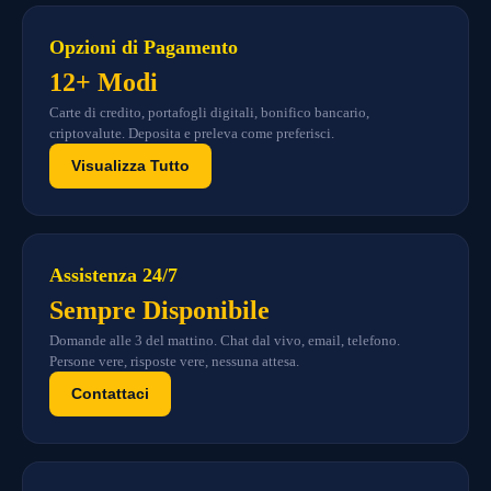
Opzioni di Pagamento
12+ Modi
Carte di credito, portafogli digitali, bonifico bancario,
criptovalute. Deposita e preleva come preferisci.
Visualizza Tutto
Assistenza 24/7
Sempre Disponibile
Domande alle 3 del mattino. Chat dal vivo, email, telefono.
Persone vere, risposte vere, nessuna attesa.
Contattaci