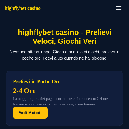
highflybet casino
highflybet casino - Prelievi
Veloci, Giochi Veri
Nessuna attesa lunga. Gioca a migliaia di giochi, preleva in
poche ore, ricevi aiuto quando ne hai bisogno.
Prelievi in Poche Ore
2-4 Ore
La maggior parte dei pagamenti viene elaborata entro 2-4 ore.
Nessun ritardo nascosto. Le tue vincite, i tuoi termini.
Vedi Metodi