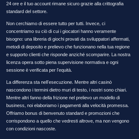
24 ore e il tuo account rimane sicuro grazie alla crittografia
standard del settore.
Non cerchiamo di essere tutto per tutti. Invece, ci
concentriamo su ciò di cui i giocatori hanno veramente
bisogno: una libreria di giochi provati da sviluppatori affermati,
metodi di deposito e prelievo che funzionano nella tua regione
e supporto clienti che risponde anziché scomparire. La nostra
licenza opera sotto piena supervisione normativa e ogni
sessione è verificata per l'equità.
La differenza sta nell'esecuzione. Mentre altri casinò
nascondono i termini dietro muri di testo, i nostri sono chiari.
Mentre altri fanno della frizione nel prelievo un modello di
business, noi elaboriamo i pagamenti alla velocità promessa.
Offriamo bonus di benvenuto standard e promozioni che
corrispondono a quello che vedresti altrove, ma non vengono
con condizioni nascoste.