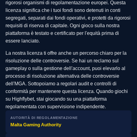
rigorosi organismi di regolamentazione europei. Questa
licenza significa che i tuoi fondi sono detenuti in conti
segregati, separati dai fondi operativi, e protetti da rigorosi
requisiti di riserva di capitale. Ogni gioco sulla nostra
piattaforma è testato e certificato per l'equità prima di
essere lanciato.
La nostra licenza ti offre anche un percorso chiaro per la
risoluzione delle controversie. Se hai un reclamo sul
gameplay o sulla gestione dell'account, puoi elevarlo al
processo di risoluzione alternativa delle controversie
dell'MGA. Sottopoiamo a regolari audit e controlli di
conformità per mantenere questa licenza. Quando giochi
su Highflybet, stai giocando su una piattaforma
regolamentata con supervisione indipendente.
AUTORITÀ DI REGOLAMENTAZIONE
Malta Gaming Authority